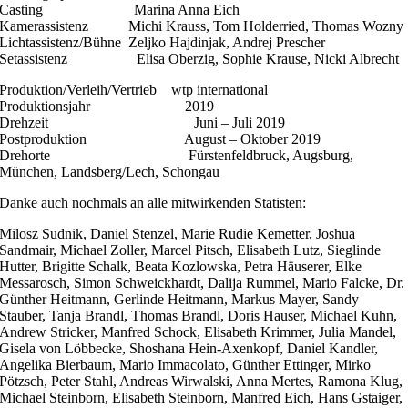
Casting Marina Anna Eich
Kamerassistenz Michi Krauss, Tom Holderried, Thomas Wozny
Lichtassistenz/Bühne Zeljko Hajdinjak, Andrej Prescher
Setassistenz Elisa Oberzig, Sophie Krause, Nicki Albrecht
Produktion/Verleih/Vertrieb wtp international
Produktionsjahr 2019
Drehzeit Juni – Juli 2019
Postproduktion August – Oktober 2019
Drehorte Fürstenfeldbruck, Augsburg,
München, Landsberg/Lech, Schongau
Danke auch nochmals an alle mitwirkenden Statisten:
Milosz Sudnik, Daniel Stenzel, Marie Rudie Kemetter, Joshua
Sandmair, Michael Zoller, Marcel Pitsch, Elisabeth Lutz, Sieglinde
Hutter, Brigitte Schalk, Beata Kozlowska, Petra Häuserer, Elke
Messarosch, Simon Schweickhardt, Dalija Rummel, Mario Falcke, Dr.
Günther Heitmann, Gerlinde Heitmann, Markus Mayer, Sandy
Stauber, Tanja Brandl, Thomas Brandl, Doris Hauser, Michael Kuhn,
Andrew Stricker, Manfred Schock, Elisabeth Krimmer, Julia Mandel,
Gisela von Löbbecke, Shoshana Hein-Axenkopf, Daniel Kandler,
Angelika Bierbaum, Mario Immacolato, Günther Ettinger, Mirko
Pötzsch, Peter Stahl, Andreas Wirwalski, Anna Mertes, Ramona Klug,
Michael Steinborn, Elisabeth Steinborn, Manfred Eich, Hans Gstaiger,