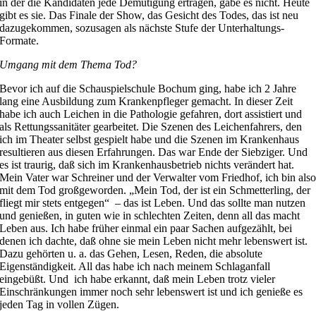
in der die Kandidaten jede Demütigung ertragen, gäbe es nicht. Heute
gibt es sie. Das Finale der Show, das Gesicht des Todes, das ist neu
dazugekommen, sozusagen als nächste Stufe der Unterhaltungs-
Formate.
Umgang mit dem Thema Tod?
Bevor ich auf die Schauspielschule Bochum ging, habe ich 2 Jahre
lang eine Ausbildung zum Krankenpfleger gemacht. In dieser Zeit
habe ich auch Leichen in die Pathologie gefahren, dort assistiert und
als Rettungssanitäter gearbeitet. Die Szenen des Leichenfahrers, den
ich im Theater selbst gespielt habe und die Szenen im Krankenhaus
resultieren aus diesen Erfahrungen. Das war Ende der Siebziger. Und
es ist traurig, daß sich im Krankenhausbetrieb nichts verändert hat.
Mein Vater war Schreiner und der Verwalter vom Friedhof, ich bin als
mit dem Tod großgeworden. „Mein Tod, der ist ein Schmetterling, der
fliegt mir stets entgegen“ – das ist Leben. Und das sollte man nutzen
und genießen, in guten wie in schlechten Zeiten, denn all das macht
Leben aus. Ich habe früher einmal ein paar Sachen aufgezählt, bei
denen ich dachte, daß ohne sie mein Leben nicht mehr lebenswert ist.
Dazu gehörten u. a. das Gehen, Lesen, Reden, die absolute
Eigenständigkeit. All das habe ich nach meinem Schlaganfall
eingebüßt. Und ich habe erkannt, daß mein Leben trotz vieler
Einschränkungen immer noch sehr lebenswert ist und ich genieße es
jeden Tag in vollen Zügen.