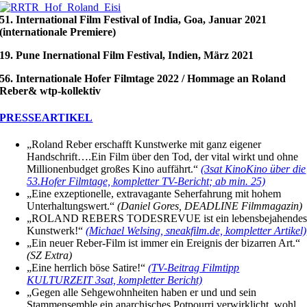
51. International Film Festival of India, Goa, Januar 2021
(internationale Premiere)
19. Pune Inernational Film Festival, Indien, März 2021
56. Internationale Hofer Filmtage 2022 / Hommage an Roland
Reber& wtp-kollektiv
PRESSEARTIKEL
„Roland Reber erschafft Kunstwerke mit ganz eigener
Handschrift….Ein Film über den Tod, der vital wirkt und ohne
Millionenbudget großes Kino auffährt.“
(3sat KinoKino über die
53.Hofer Filmtage, kompletter TV-Bericht; ab min. 25)
„Eine exzeptionelle, extravagante Seherfahrung mit hohem
Unterhaltungswert.“
(Daniel Gores, DEADLINE Filmmagazin)
„ROLAND REBERS TODESREVUE ist ein lebensbejahende
Kunstwerk!“
(Michael Welsing, sneakfilm.de, kompletter Artikel)
„Ein neuer Reber-Film ist immer ein Ereignis der bizarren Art.“
(SZ Extra)
„Eine herrlich böse Satire!“
(TV-Beitrag Filmtipp
KULTURZEIT 3sat, kompletter Bericht)
„Gegen alle Sehgewohnheiten haben er und und sein
Stammensemble ein anarchisches Potpourri verwirklicht, wohl