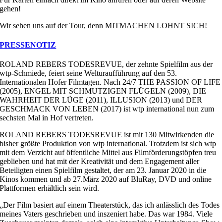
gehen!
Wir sehen uns auf der Tour, denn MITMACHEN LOHNT SICH!
PRESSENOTIZ
ROLAND REBERS TODESREVUE, der zehnte Spielfilm aus der
wtp-Schmiede, feiert seine Welturaufführung auf den 53.
Internationalen Hofer Filmtagen. Nach 24/7 THE PASSION OF LIFE
(2005), ENGEL MIT SCHMUTZIGEN FLÜGELN (2009), DIE
WAHRHEIT DER LÜGE (2011), ILLUSION (2013) und DER
GESCHMACK VON LEBEN (2017) ist wtp international nun zum
sechsten Mal in Hof vertreten.
ROLAND REBERS TODESREVUE ist mit 130 Mitwirkenden die
bisher größte Produktion von wtp international. Trotzdem ist sich wtp
mit dem Verzicht auf öffentliche Mittel aus Filmförderungstöpfen treu
geblieben und hat mit der Kreativität und dem Engagement aller
Beteiligten einen Spielfilm gestaltet, der am 23. Januar 2020 in die
Kinos kommen und ab 27.März 2020 auf BluRay, DVD und online
Plattformen erhältlich sein wird.
„Der Film basiert auf einem Theaterstück, das ich anlässlich des Todes
meines Vaters geschrieben und inszeniert habe. Das war 1984. Viele