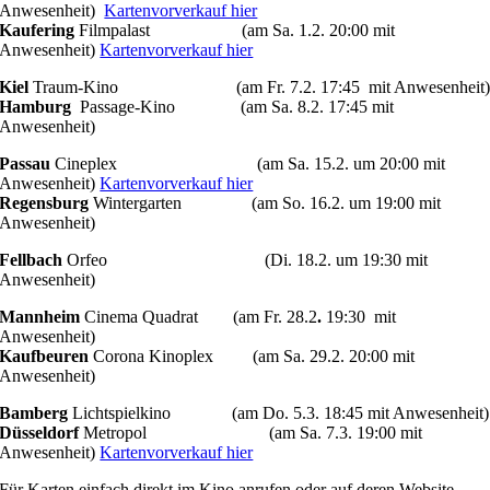
Anwesenheit)
Kartenvorverkauf hier
Kaufering
Filmpalast (am Sa. 1.2. 20:00 mit
Anwesenheit)
Kartenvorverkauf hier
Kiel
Traum-Kino (am Fr. 7.2. 17:45 mit Anwesenheit
Hamburg
Passage-Kino (am Sa. 8.2. 17:45 mit
Anwesenheit)
Passau
Cineplex (am Sa. 15.2. um 20:00 mit
Anwesenheit)
Kartenvorverkauf hier
Regensburg
Wintergarten (am So. 16.2. um 19:00 mit
Anwesenheit)
Fellbach
Orfeo (Di. 18.2. um 19:30 mit
Anwesenheit)
Mannheim
Cinema Quadrat (am Fr. 28.2
.
19:30 mit
Anwesenheit)
Kaufbeuren
Corona Kinoplex (am Sa. 29.2. 20:00 mit
Anwesenheit)
Bamberg
Lichtspielkino (am Do. 5.3. 18:45 mit Anwesenheit)
Düsseldorf
Metropol (am Sa. 7.3. 19:00 mit
Anwesenheit)
Kartenvorverkauf hier
Für Karten einfach direkt im Kino anrufen oder auf deren Website