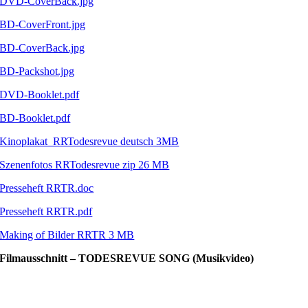
DVD-CoverBack.jpg
BD-CoverFront.jpg
BD-CoverBack.jpg
BD-Packshot.jpg
DVD-Booklet.pdf
BD-Booklet.pdf
Kinoplakat_RRTodesrevue deutsch 3MB
Szenenfotos RRTodesrevue zip 26 MB
Presseheft RRTR.doc
Presseheft RRTR.pdf
Making of Bilder RRTR 3 MB
Filmausschnitt – TODESREVUE SONG (Musikvideo)