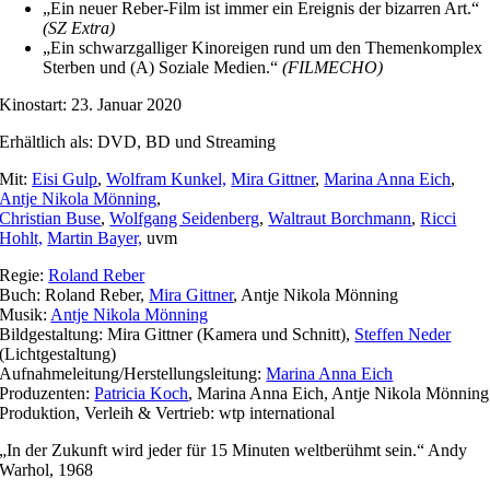
„Ein neuer Reber-Film ist immer ein Ereignis der bizarren Art.“
(SZ Extra)
„Ein schwarzgalliger Kinoreigen rund um den Themenkomplex
Sterben und (A) Soziale Medien.“
(FILMECHO)
Kinostart: 23. Januar 2020
Erhältlich als: DVD, BD und Streaming
Mit:
Eisi Gulp
,
Wolfram Kunkel,
Mira Gittner
,
Marina Anna Eich
,
Antje Nikola Mönning
,
Christian Buse
,
Wolfgang Seidenberg
,
Waltraut Borchmann
,
Ricci
Hohlt,
Martin Bayer,
uvm
Regie:
Roland Reber
Buch: Roland Reber,
Mira Gittner
, Antje Nikola Mönning
Musik:
Antje Nikola Mönning
Bildgestaltung: Mira Gittner (Kamera und Schnitt),
Steffen Neder
(Lichtgestaltung)
Aufnahmeleitung/Herstellungsleitung:
Marina Anna Eich
Produzenten:
Patricia Koch
, Marina Anna Eich, Antje Nikola Mönning
Produktion, Verleih & Vertrieb: wtp international
„In der Zukunft wird jeder für 15 Minuten weltberühmt sein.“ Andy
Warhol, 1968