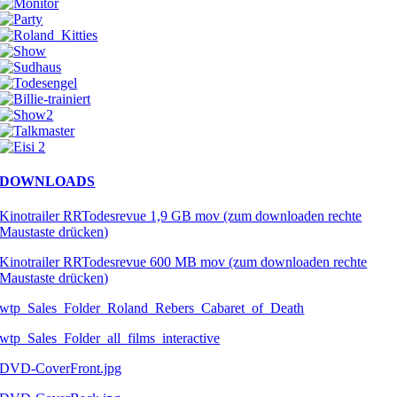
DOWNLOADS
Kinotrailer RRTodesrevue 1,9 GB mov (zum downloaden rechte
Maustaste drücken)
Kinotrailer RRTodesrevue 600 MB mov (zum downloaden rechte
Maustaste drücken)
wtp_Sales_Folder_Roland_Rebers_Cabaret_of_Death
wtp_Sales_Folder_all_films_interactive
DVD-CoverFront.jpg