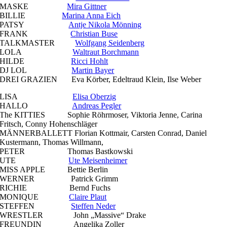
MASKE
Mira Gittner
BILLIE
Marina Anna Eich
PATSY
Antje Nikola Mönning
FRANK
Christian Buse
TALKMASTER
Wolfgang Seidenberg
LOLA
Waltraut Borchmann
HILDE
Ricci Hohlt
DJ LOL
Martin Bayer
DREI GRAZIEN Eva Körber, Edeltraud Klein, Ilse Weber
LISA
Elisa Oberzig
HALLO
Andreas Pegler
The KITTIES Sophie Röhrmoser, Viktoria Jenne, Carina
Fritsch, Conny Hohenschläger
MÄNNERBALLETT Florian Kottmair, Carsten Conrad, Daniel
Kustermann, Thomas Willmann,
PETER Thomas Bastkowski
UTE
Ute Meisenheimer
MISS APPLE Bettie Berlin
WERNER Patrick Grimm
RICHIE Bernd Fuchs
MONIQUE
Claire Plaut
STEFFEN
Steffen Neder
WRESTLER John „Massive“ Drake
FREUNDIN Angelika Zoller