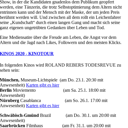
Show, in der die Kandidaten gnadenlos dem Publikum geopfert
werden, eine Tänzerin, die trotz Selbstoptimierung dem Altern nicht
entrinnen kann und der Mensch mit der Maske, der um jeden Preis
berühmt werden will. Und zwischen all dem rollt ein Leichenfahrer
seine „Kundschaft“ durch einen langen Gang und macht sich seine
ganz eigenen ungetrübten Gedanken über Leben und Tod.
Eine Mediensatire über die Freude am Leben, die Angst vor dem
Altern und die Jagd nach Likes, Followern und den meisten Klicks.
KINOS 2020 - KINOTOUR
In folgenden Kinos wird ROLAND REBERS TODESREVUE zu
sehen sein:
München,
Museum-Lichtspiele (am Do. 23.1. 20:30 mit
Anwesenheit)
Karten gibt es hier
Berlin
Moviemento (am Sa. 25.1. 18:00 mit
Anwesenheit)
Nürnberg
Casablanca (am So. 26.1. 17:00 mit
Anwesenheit)
Karten gibt es hier
Schwäbisch-Gmünd
Brazil (am Do. 30.1. um 20:00 mit
Anwesenheit)
Saarbrücken
Filmhaus (am Fr. 31.1. um 20:00 mit