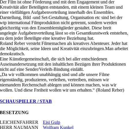
Der Film ist ohne Förderung und mit dem Engagement und der
Kreativität aller Beteiligten entstanden, mit einem kleinen Team und
einer vielfältigen Aufgabenverteilung innerhalb des Ensembles.
Darstellung, Bild -und Set-Gestaltung, Organisation etc sind bei der
wtp international Filmproduktion nicht getrennt, sondern werden
gleichzeitig von den Ensemblemitglieder gestaltet. Diese breit
angelegte Aufgabenverteilung lässt so ein Gesamtkunstwerk entstehen,
zu dem jeder Beteiligte eine kreative Beziehung hat.
Roland Reber versteht Filmemachen als kreatives Abenteuer. Jeder hat
die Möglichkeit, seine Ideen und Kreativität einzubringen.Man arbeitet
demokratisch.
Eine Künstlergemeinschaft, die sich bei aller entschiedenen
Auseinandersetzung mit den inhaltlichen Bezügen ihrer Produktionen
nicht auf eine Sender/Verleih-Bindung einläßt.
„Da wir vollkommen unabhängig sind und alle unsere Filme
eigenständig, produzieren, verleihen, vertreiben, müssen wir
niemandem Rechenschaft ablegen und können machen, was wir
wollen. Und diese Freiheit wollen wir uns erhalten.“ (Roland Reber)
SCHAUSPIELER / STAB
BESETZUNG
LEICHENFAHRER
Eisi Gulp
HERR NAUMANN
Wolfram Kunkel