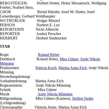
BERGSTEIGER- Herbert Stotter, Heinz Messarosch, Wolfgang
Friebel, Norbert Herz,
CHOR Bernd Hänsler, Josef M. Hutter, Josef
Geisenberger, Gerhard Wohlhaupter
WUTBÜRGER Holger Menzel
PERSON Norbert E. Lex
REPORTERIN Nicki Albrecht
REPORTER Andrej Prescher
HERBERT Herbert Studtrucker
STAB
Regie
Roland Reber
Drehbuch Roland Reber,
Mira Gittner
,
Antje Nikola
Mönning
Produzenten
Patricia Koch
,
Marina Anna Eich
, Antje Nikola
Mönning
Herstellungsleitung/
Aufnahmeleitung Marina Anna Eich
Regieassistenz Antje Nikola Mönning
Schnitt Mira Gittner
Musik
Antje Nikola Mönning
Bildgestaltung Mira Gittner (Kamera),
Steffen Neder
(Lichtgestaltung)
Choreographie Viktoria Jenne, Marina Anna Eich