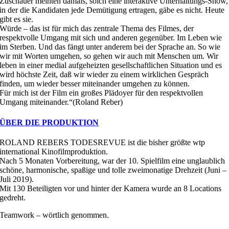
Zuschauer meinten damals, solch eine interaktive Unterhaltungs-Show,
in der die Kandidaten jede Demütigung ertragen, gäbe es nicht. Heute
gibt es sie.
Würde – das ist für mich das zentrale Thema des Filmes, der
respektvolle Umgang mit sich und anderen gegenüber. Im Leben wie
im Sterben. Und das fängt unter anderem bei der Sprache an. So wie
wir mit Worten umgehen, so gehen wir auch mit Menschen um. Wir
leben in einer medial aufgeheizten gesellschaftlichen Situation und es
wird höchste Zeit, daß wir wieder zu einem wirklichen Gespräch
finden, um wieder besser miteinander umgehen zu können.
Für mich ist der Film ein großes Plädoyer für den respektvollen
Umgang miteinander.“(Roland Reber)
ÜBER DIE PRODUKTION
ROLAND REBERS TODESREVUE ist die bisher größte wtp
international Kinofilmproduktion.
Nach 5 Monaten Vorbereitung, war der 10. Spielfilm eine unglaublich
schöne, harmonische, spaßige und tolle zweimonatige Drehzeit (Juni –
Juli 2019).
Mit 130 Beteiligten vor und hinter der Kamera wurde an 8 Locations
gedreht.
Teamwork – wörtlich genommen.