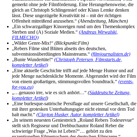
gemerkt ohne jede Filmförderung. Eine Herangehensweise, die
gleich an Christoph Schlingensief oder Klaus Lemke denken
lässt. Diese ungezügelte Kreativität ist – mit der richtigen
Offenheit mitreißend anzusehen.“
(Abendzeitung, München)
„Ein schwarzgalliger Kinoreigen rund um den Themenkomplex
Sterben und (A) Soziale Medien.“
(Andreas Wirwalski,
FILMECHO)
„Wilder Genre-Mix!“
(Blickpunkt:Film)
„Rebers Filme sind Blüten abseits des deutschen,
subventsionsüberdüngten Mainstreams.“
(filmjournalisten.de)
„Bunte Wundertüte!“
(Christoph Petersen, Filmstarts.de,
kompletter Artikel)
„Eine aktuelle Geschichte trifft auf jede Menge Humor und auf
jede Menge nachdenkliche Momente. Abgerundet wird der Film
von einem großartigen, stimmungsvollen Soundtrack.“
(events-
for-you.eu)
„…genauso irre, wie es sich anhört…“
(
Süddeutsche Zeitung,
kompletter Artikel
)
„Eine burlesque-satirische Persiflage auf unsere Gesellschaft, die
mit ihrer grotesken Unterhaltungsgier nicht einmal vor dem Tod
halt macht.“
(Clayton Husker, Autor, kompletter Artikel)
„In seinem neuesten Geniestreich „Roland Rebers Todesrevue“
stellt sich Regisseur und Drehbuchautor Roland Reber die
schwierige Frage „Was ist Leben?“… gehört zu den
exzeptionellen Filmemachern der deutschen Filmszene.“