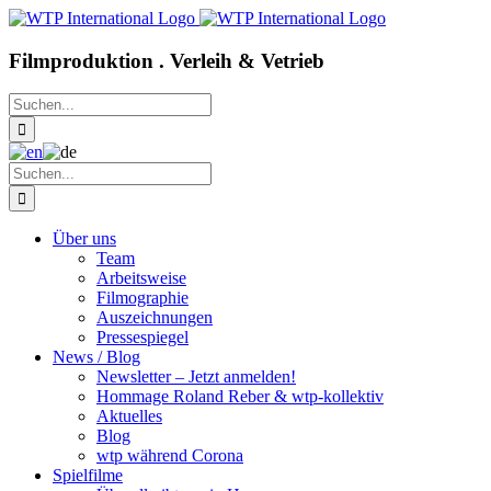
Zum
Inhalt
springen
Filmproduktion . Verleih & Vetrieb
Suche
nach:
Suche
nach:
Über uns
Team
Arbeitsweise
Filmographie
Auszeichnungen
Pressespiegel
News / Blog
Newsletter – Jetzt anmelden!
Hommage Roland Reber & wtp-kollektiv
Aktuelles
Blog
wtp während Corona
Spielfilme