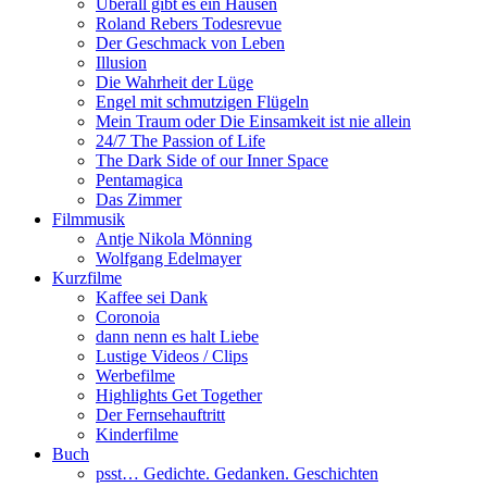
Überall gibt es ein Hausen
Roland Rebers Todesrevue
Der Geschmack von Leben
Illusion
Die Wahrheit der Lüge
Engel mit schmutzigen Flügeln
Mein Traum oder Die Einsamkeit ist nie allein
24/7 The Passion of Life
The Dark Side of our Inner Space
Pentamagica
Das Zimmer
Filmmusik
Antje Nikola Mönning
Wolfgang Edelmayer
Kurzfilme
Kaffee sei Dank
Coronoia
dann nenn es halt Liebe
Lustige Videos / Clips
Werbefilme
Highlights Get Together
Der Fernsehauftritt
Kinderfilme
Buch
psst… Gedichte. Gedanken. Geschichten