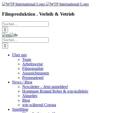
Zum
Inhalt
springen
Filmproduktion . Verleih & Vetrieb
Suche
nach:
Suche
nach:
Über uns
Team
Arbeitsweise
Filmographie
Auszeichnungen
Pressespiegel
News / Blog
Newsletter – Jetzt anmelden!
Hommage Roland Reber & wtp-kollektiv
Aktuelles
Blog
wtp während Corona
Spielfilme