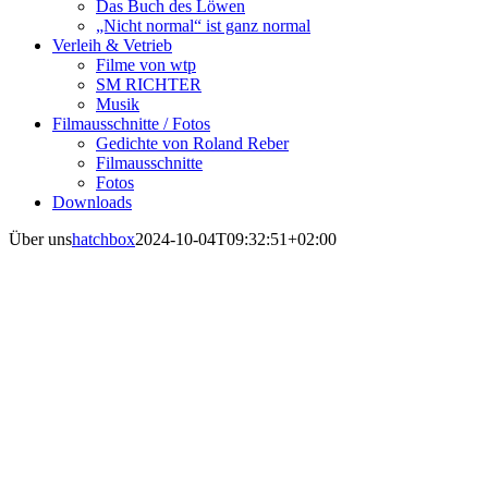
Das Buch des Löwen
„Nicht normal“ ist ganz normal
Verleih & Vetrieb
Filme von wtp
SM RICHTER
Musik
Filmausschnitte / Fotos
Gedichte von Roland Reber
Filmausschnitte
Fotos
Downloads
Über uns
hatchbox
2024-10-04T09:32:51+02:00