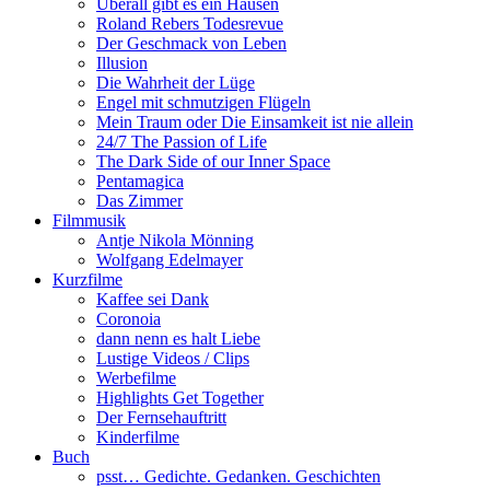
Überall gibt es ein Hausen
Roland Rebers Todesrevue
Der Geschmack von Leben
Illusion
Die Wahrheit der Lüge
Engel mit schmutzigen Flügeln
Mein Traum oder Die Einsamkeit ist nie allein
24/7 The Passion of Life
The Dark Side of our Inner Space
Pentamagica
Das Zimmer
Filmmusik
Antje Nikola Mönning
Wolfgang Edelmayer
Kurzfilme
Kaffee sei Dank
Coronoia
dann nenn es halt Liebe
Lustige Videos / Clips
Werbefilme
Highlights Get Together
Der Fernsehauftritt
Kinderfilme
Buch
psst… Gedichte. Gedanken. Geschichten