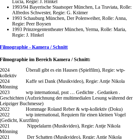
Lucia, Regie: J. Hinkel
1993/94 Bayerische Staatsoper München, La Traviata, Rolle:
Alfredos Schwester, Regie: G. Krämer
1993 Schauburg München, Der Polenweiher, Rolle: Anna,
Regie: Peer Boysen
1993 Prinzregententheater München, Yerma, Rolle: Maria,
Regie: J. Hinkel
Filmographie - Kamera / Schnitt
Filmographie im Bereich Kamera / Schnitt:
2024 Überall gibt es ein Hausen (Spielfilm), Regie: wtp-
kollektiv
2024 Kaffe sei Dank (Musikvideo), Regie: Antje Nikola
Mönning
2023 wtp international, psst … Gedichte . Gedanken .
Geschichten (Aufzeichnung der multimedialen Lesung während der
Leipziger Buchmesse)
2022 Hommage Roland Reber & wtp-kollektiv (Doku)
2022 wtp international, Requiem für einen kleinen Vogel
(Gedicht, Kurzfilm)
2021 Nippelalarm (Musikvideo), Regie: Antje Nikola
Mönning
2021 Der Schatten (Musikvideo), Regie: Antje Nikola