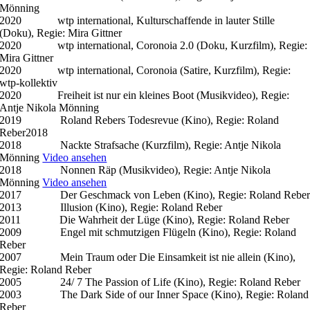
Mönning
2020 wtp international, Kulturschaffende in lauter Stille
(Doku), Regie: Mira Gittner
2020 wtp international, Coronoia 2.0 (Doku, Kurzfilm), Regie:
Mira Gittner
2020 wtp international, Coronoia (Satire, Kurzfilm), Regie:
wtp-kollektiv
2020 Freiheit ist nur ein kleines Boot (Musikvideo), Regie:
Antje Nikola Mönning
2019 Roland Rebers Todesrevue (Kino), Regie: Roland
Reber2018
2018 Nackte Strafsache (Kurzfilm), Regie: Antje Nikola
Mönning
Video ansehen
2018 Nonnen Räp (Musikvideo), Regie: Antje Nikola
Mönning
Video ansehen
2017 Der Geschmack von Leben (Kino), Regie: Roland Rebe
2013 Illusion (Kino), Regie: Roland Reber
2011 Die Wahrheit der Lüge (Kino), Regie: Roland Reber
2009 Engel mit schmutzigen Flügeln (Kino), Regie: Roland
Reber
2007 Mein Traum oder Die Einsamkeit ist nie allein (Kino),
Regie: Roland Reber
2005 24/ 7 The Passion of Life (Kino), Regie: Roland Reber
2003 The Dark Side of our Inner Space (Kino), Regie: Roland
Reber