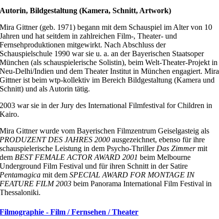
Autorin, Bildgestaltung (Kamera, Schnitt, Artwork)
Mira Gittner (geb. 1971) begann mit dem Schauspiel im Alter von 10
Jahren und hat seitdem in zahlreichen Film-, Theater- und
Fernsehproduktionen mitgewirkt. Nach Abschluss der
Schauspielschule 1990 war sie u. a. an der Bayerischen Staatsoper
München (als schauspielerische Solistin), beim Welt-Theater-Projekt in
Neu-Delhi/Indien und dem Theater Institut in München engagiert. Mir
Gittner ist beim wtp-kollektiv im Bereich Bildgestaltung (Kamera und
Schnitt) und als Autorin tätig.
2003 war sie in der Jury des International Filmfestival for Children in
Kairo.
Mira Gittner wurde vom Bayerischen Filmzentrum Geiselgasteig als
PRODUZENT DES JAHRES 2000
ausgezeichnet, ebenso für ihre
schauspielerische Leistung in dem Psycho-Thriller
Das Zimmer
mit
dem
BEST FEMALE ACTOR AWARD 2001
beim Melbourne
Underground Film Festival und für ihren Schnitt in der Satire
Pentamagica
mit dem
SPECIAL AWARD FOR MONTAGE IN
FEATURE FILM 2003
beim Panorama International Film Festival in
Thessaloniki.
Filmographie - Film / Fernsehen / Theater