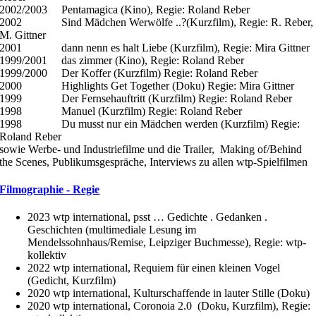
2002/2003 Pentamagica (Kino), Regie: Roland Reber
2002 Sind Mädchen Werwölfe ..?(Kurzfilm), Regie: R. Reber,
M. Gittner
2001 dann nenn es halt Liebe (Kurzfilm), Regie: Mira Gittner
1999/2001 das zimmer (Kino), Regie: Roland Reber
1999/2000 Der Koffer (Kurzfilm) Regie: Roland Reber
2000 Highlights Get Together (Doku) Regie: Mira Gittner
1999 Der Fernsehauftritt (Kurzfilm) Regie: Roland Reber
1998 Manuel (Kurzfilm) Regie: Roland Reber
1998 Du musst nur ein Mädchen werden (Kurzfilm) Regie:
Roland Reber
sowie Werbe- und Industriefilme und die Trailer, Making of/Behind
the Scenes, Publikumsgespräche, Interviews zu allen wtp-Spielfilmen
Filmographie - Regie
2023 wtp international, psst … Gedichte . Gedanken .
Geschichten (multimediale Lesung im
Mendelssohnhaus/Remise, Leipziger Buchmesse), Regie: wtp-
kollektiv
2022 wtp international, Requiem für einen kleinen Vogel
(Gedicht, Kurzfilm)
2020 wtp international, Kulturschaffende in lauter Stille (Doku)
2020 wtp international, Coronoia 2.0 (Doku, Kurzfilm), Regie: