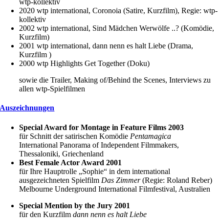
wtp-kollektiv
2020 wtp international, Coronoia (Satire, Kurzfilm), Regie: wtp-
kollektiv
2002 wtp international, Sind Mädchen Werwölfe ..? (Komödie,
Kurzfilm)
2001 wtp international, dann nenn es halt Liebe (Drama,
Kurzfilm )
2000 wtp Highlights Get Together (Doku)
sowie die Trailer, Making of/Behind the Scenes, Interviews zu
allen wtp-Spielfilmen
Auszeichnungen
Special Award for Montage in Feature Films 2003
für Schnitt der satirischen Komödie
Pentamagica
International Panorama of Independent Filmmakers,
Thessaloniki, Griechenland
Best Female Actor Award 2001
für Ihre Hauptrolle „Sophie“ in dem international
ausgezeichneten Spielfilm
Das Zimmer
(Regie: Roland Reber)
Melbourne Underground International Filmfestival, Australien
Special Mention by the Jury 2001
für den Kurzfilm
dann nenn es halt Liebe