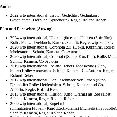
Audio
2022 wtp international, psst … Gedichte . Gedanken .
Geschichten (Hörbuch, Sprecherin), Regie: Roland Reber
Film und Fernsehen (Auszug)
2024 wtp international, Überall gibt es ein Hausen (Spielfilm),
Rolle: Franzi, Drehbuch, Kamera/Schnitt, Regie: wtp-kollektiv
2020 wtp international, Coronoia 2.0 (Doku, Kurzfilm), Rolle:
Moderatorin, Schnitt, Kamera, Co-Autorin
2020 wtp international, Coronoia (Satire, Kurzfilm), Rolle: Mira,
Schnitt, Kamera, Co-Autorin
2019 wtp international, Roland Rebers Todesrevue (Kino,
Satire) Rolle: Anonymos, Schnitt, Kamera, Co-Autorin, Regie:
Roland Reber
2017 wtp international, Der Geschmack von Leben (Kino,
Dramödie) Rolle: Heideröslein, Schnitt, Kamera und Co-
Autorin, Regie: Roland Reber
2013 wtp international, Illusion (Kino, Drama) als ‚Sie selbst‘,
Schnitt, Kamera, Regie: Roland Reber
2009 wtp international, Engel mit
schmutzigen Flügeln (Kino ,Erotikdrama) Michaela (Hauptrolle)
Schnitt, Kamera, Regie: Roland Reber