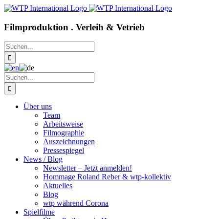
Zum
Inhalt
springen
Filmproduktion . Verleih & Vetrieb
Suche
nach:
Suche
nach:
Über uns
Team
Arbeitsweise
Filmographie
Auszeichnungen
Pressespiegel
News / Blog
Newsletter – Jetzt anmelden!
Hommage Roland Reber & wtp-kollektiv
Aktuelles
Blog
wtp während Corona
Spielfilme