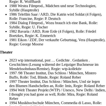
Regie: R. Wolffhardt
1988 Westra Filmprod., Mädchen und neue Technologien,
Sybille (Hauptrolle)
1986 Telefilm Saar / ARD, Die Katrin wird Soldat (4 Folgen),
Rolle: Francine, Regie: P. Deutsch
1984 Dialog Filmprod., Wozu brauch ich eine Bank, Rolle:
Sybille, Regie: U. Fischer
1982 Bavaria / ARD, Rote Erde (4 Folgen), Rolle: Friedel
Boetzkes, Regie: K. Emmerich
1981 Eikon / ZDF, Der verkaufte Geburtstag, Vera (Hauptrolle),
Regie: George Moorse
Theater
2023 wtp international, psst … Gedichte . Gedanken .
Geschichten (Lesung während der Leipziger Buchmesse im
Mendelssohnhaus/Remise), Regie: wtp-kollektiv
1997 /98 Theater Institut, Das Schloss / München, Mistero
Buffo, Rolle: Tod, Blinde, Regie: Roland Reber
1997 Theater Institut, Das Schloss / München, Und sie legen
den Blumen Handschellen an, Rolle: Imis, Regie: Roland Reber
1994 Welt Theater Projekt (WTP) / Unesco, New Delhi / Indien,
I thought you had gone as well, Rolle: Mira, Regie: Roland
Reber
1994 Musikhochschule München, Commedia di Lasso, Rolle: