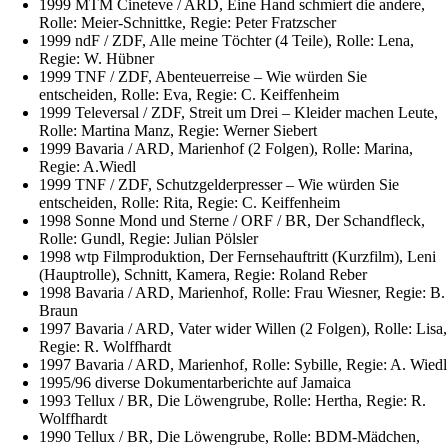
1999 MTM Cineteve / ARD, Eine Hand schmiert die andere,
Rolle: Meier-Schnittke, Regie: Peter Fratzscher
1999 ndF / ZDF, Alle meine Töchter (4 Teile), Rolle: Lena,
Regie: W. Hübner
1999 TNF / ZDF, Abenteuerreise – Wie würden Sie
entscheiden, Rolle: Eva, Regie: C. Keiffenheim
1999 Televersal / ZDF, Streit um Drei – Kleider machen Leute,
Rolle: Martina Manz, Regie: Werner Siebert
1999 Bavaria / ARD, Marienhof (2 Folgen), Rolle: Marina,
Regie: A.Wiedl
1999 TNF / ZDF, Schutzgelderpresser – Wie würden Sie
entscheiden, Rolle: Rita, Regie: C. Keiffenheim
1998 Sonne Mond und Sterne / ORF / BR, Der Schandfleck,
Rolle: Gundl, Regie: Julian Pölsler
1998 wtp Filmproduktion, Der Fernsehauftritt (Kurzfilm), Leni
(Hauptrolle), Schnitt, Kamera, Regie: Roland Reber
1998 Bavaria / ARD, Marienhof, Rolle: Frau Wiesner, Regie: B.
Braun
1997 Bavaria / ARD, Vater wider Willen (2 Folgen), Rolle: Lisa,
Regie: R. Wolffhardt
1997 Bavaria / ARD, Marienhof, Rolle: Sybille, Regie: A. Wiedl
1995/96 diverse Dokumentarberichte auf Jamaica
1993 Tellux / BR, Die Löwengrube, Rolle: Hertha, Regie: R.
Wolffhardt
1990 Tellux / BR, Die Löwengrube, Rolle: BDM-Mädchen,