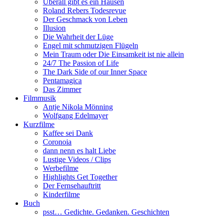
Überall gibt es ein Hausen
Roland Rebers Todesrevue
Der Geschmack von Leben
Illusion
Die Wahrheit der Lüge
Engel mit schmutzigen Flügeln
Mein Traum oder Die Einsamkeit ist nie allein
24/7 The Passion of Life
The Dark Side of our Inner Space
Pentamagica
Das Zimmer
Filmmusik
Antje Nikola Mönning
Wolfgang Edelmayer
Kurzfilme
Kaffee sei Dank
Coronoia
dann nenn es halt Liebe
Lustige Videos / Clips
Werbefilme
Highlights Get Together
Der Fernsehauftritt
Kinderfilme
Buch
psst… Gedichte. Gedanken. Geschichten