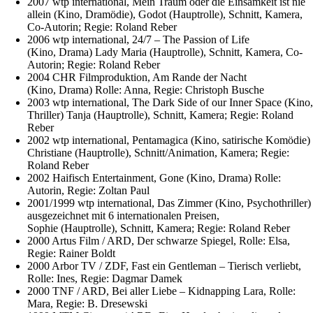
2007 wtp international, Mein Traum oder die Einsamkeit ist nie
allein (Kino, Dramödie), Godot (Hauptrolle), Schnitt, Kamera,
Co-Autorin; Regie: Roland Reber
2006 wtp international, 24/7 – The Passion of Life
(Kino, Drama) Lady Maria (Hauptrolle), Schnitt, Kamera, Co-
Autorin; Regie: Roland Reber
2004 CHR Filmproduktion, Am Rande der Nacht
(Kino, Drama) Rolle: Anna, Regie: Christoph Busche
2003 wtp international, The Dark Side of our Inner Space (Kino
Thriller) Tanja (Hauptrolle), Schnitt, Kamera; Regie: Roland
Reber
2002 wtp international, Pentamagica (Kino, satirische Komödie)
Christiane (Hauptrolle), Schnitt/Animation, Kamera; Regie:
Roland Reber
2002 Haifisch Entertainment, Gone (Kino, Drama) Rolle:
Autorin, Regie: Zoltan Paul
2001/1999 wtp international, Das Zimmer (Kino, Psychothriller)
ausgezeichnet mit 6 internationalen Preisen,
Sophie (Hauptrolle), Schnitt, Kamera; Regie: Roland Reber
2000 Artus Film / ARD, Der schwarze Spiegel, Rolle: Elsa,
Regie: Rainer Boldt
2000 Arbor TV / ZDF, Fast ein Gentleman – Tierisch verliebt,
Rolle: Ines, Regie: Dagmar Damek
2000 TNF / ARD, Bei aller Liebe – Kidnapping Lara, Rolle:
Mara, Regie: B. Dresewski