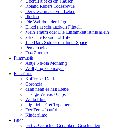
Überall gibt es ein Hausen
Roland Rebers Todesrevue
Der Geschmack von Leben
Illusion
Die Wahrheit der Lüge
Engel mit schmutzigen Flügeln
Mein Traum oder Die Einsamkeit ist nie allein
24/7 The Passion of Life
The Dark Side of our Inner Space
Pentamagica
Das Zimmer
Filmmusik
Antje Nikola Mönning
Wolfgang Edelmayer
Kurzfilme
Kaffee sei Dank
Coronoia
dann nenn es halt Liebe
Lustige Videos / Clips
Werbefilme
Highlights Get Together
Der Fernsehauftritt
Kinderfilme
Buch
psst… Gedichte. Gedanken. Geschichten