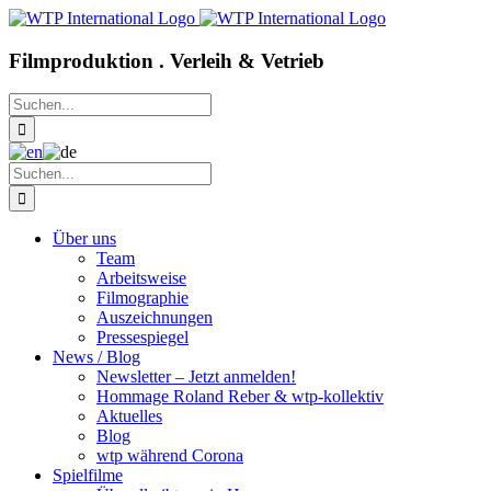
Zum
Inhalt
springen
Filmproduktion . Verleih & Vetrieb
Suche
nach:
Suche
nach:
Über uns
Team
Arbeitsweise
Filmographie
Auszeichnungen
Pressespiegel
News / Blog
Newsletter – Jetzt anmelden!
Hommage Roland Reber & wtp-kollektiv
Aktuelles
Blog
wtp während Corona
Spielfilme