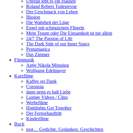
Überall gibt es ein Hausen
Roland Rebers Todesrevue
Der Geschmack von Leben
Illusion
Die Wahrheit der Lüge
Engel mit schmutzigen Flügeln
Mein Traum oder Die Einsamkeit ist nie allein
24/7 The Passion of Life
The Dark Side of our Inner Space
Pentamagica
Das Zimmer
Filmmusik
Antje Nikola Mönning
Wolfgang Edelmayer
Kurzfilme
Kaffee sei Dank
Coronoia
dann nenn es halt Liebe
Lustige Videos / Clips
Werbefilme
Highlights Get Together
Der Fernsehauftritt
Kinderfilme
Buch
psst… Gedichte. Gedanken. Geschichten