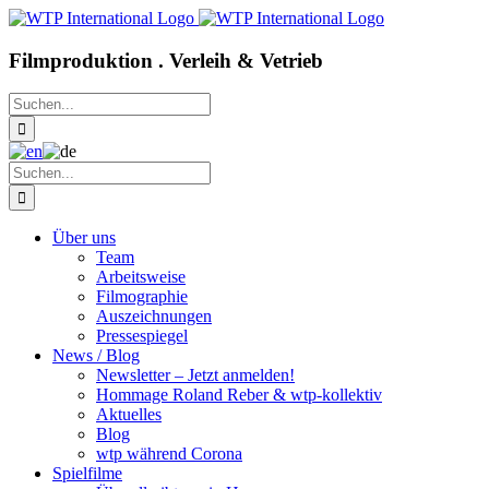
Zum
Inhalt
springen
Filmproduktion . Verleih & Vetrieb
Suche
nach:
Suche
nach:
Über uns
Team
Arbeitsweise
Filmographie
Auszeichnungen
Pressespiegel
News / Blog
Newsletter – Jetzt anmelden!
Hommage Roland Reber & wtp-kollektiv
Aktuelles
Blog
wtp während Corona
Spielfilme