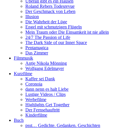
Überall gibt es ein Hausen
Roland Rebers Todesrevue
Der Geschmack von Leben
Illusion
Die Wahrheit der Lüge
Engel mit schmutzigen Flügeln
Mein Traum oder Die Einsamkeit ist nie allein
24/7 The Passion of Life
The Dark Side of our Inner Space
Pentamagica
Das Zimmer
Filmmusik
Antje Nikola Mönning
Wolfgang Edelmayer
Kurzfilme
Kaffee sei Dank
Coronoia
dann nenn es halt Liebe
Lustige Videos / Clips
Werbefilme
Highlights Get Together
Der Fernsehauftritt
Kinderfilme
Buch
psst… Gedichte. Gedanken. Geschichten