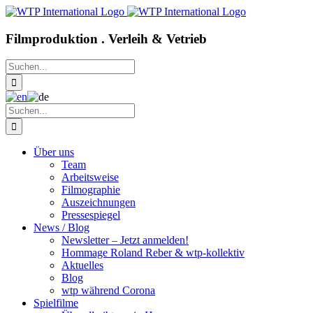
Zum
Inhalt
springen
Filmproduktion . Verleih & Vetrieb
Suche
nach:
Suche
nach:
Über uns
Team
Arbeitsweise
Filmographie
Auszeichnungen
Pressespiegel
News / Blog
Newsletter – Jetzt anmelden!
Hommage Roland Reber & wtp-kollektiv
Aktuelles
Blog
wtp während Corona
Spielfilme