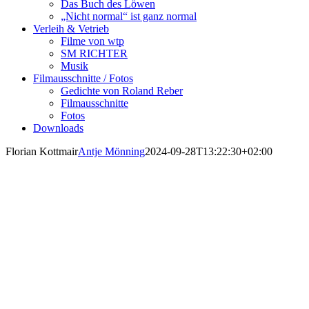
Das Buch des Löwen
„Nicht normal“ ist ganz normal
Verleih & Vetrieb
Filme von wtp
SM RICHTER
Musik
Filmausschnitte / Fotos
Gedichte von Roland Reber
Filmausschnitte
Fotos
Downloads
Florian Kottmair
Antje Mönning
2024-09-28T13:22:30+02:00