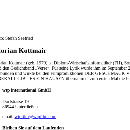
to: Stefan Seefried
lorian Kottmair
orian Kottmair (geb. 1979) ist Diplom-Wirtschaftsinformatiker (FH), So
d den Gedichtband „Verse“. Für seine Lyrik wurde ihm im September 202
rbunden und wirkte bei den Filmproduktionen DER GESCHMACK 
ERALL GIBT ES EIN HAUSEN übernahm er zum ersten Mal die Posi
wtp international GmbH
Dorfstrasse 19
86944 Unterdießen
email:
wtpfilm@wtpfilm.com
Bleiben Sie auf dem Laufenden