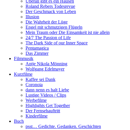
Überall gibt es ein Hausen
Roland Rebers Todesrevue
Der Geschmack von Leben
Illusion
Die Wahrheit der Lüge
Engel mit schmutzigen Flügeln
Mein Traum oder Die Einsamkeit ist nie allein
24/7 The Passion of Life
The Dark Side of our Inner Space
Pentamagica
Das Zimmer
Filmmusik
Antje Nikola Mönning
Wolfgang Edelmayer
Kurzfilme
Kaffee sei Dank
Coronoia
dann nenn es halt Liebe
Lustige Videos / Clips
Werbefilme
Highlights Get Together
Der Fernsehauftritt
Kinderfilme
Buch
psst… Gedichte. Gedanken. Geschichten