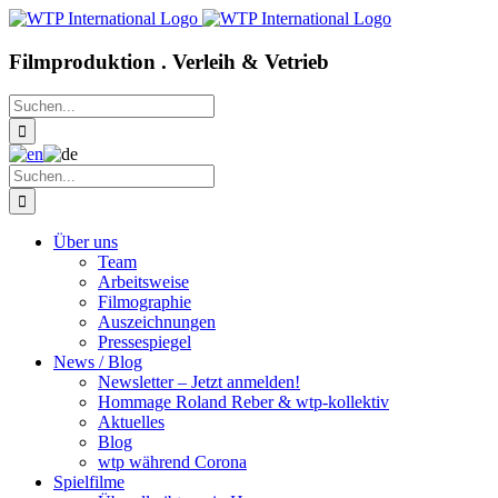
Zum
Inhalt
springen
Filmproduktion . Verleih & Vetrieb
Suche
nach:
Suche
nach:
Über uns
Team
Arbeitsweise
Filmographie
Auszeichnungen
Pressespiegel
News / Blog
Newsletter – Jetzt anmelden!
Hommage Roland Reber & wtp-kollektiv
Aktuelles
Blog
wtp während Corona
Spielfilme