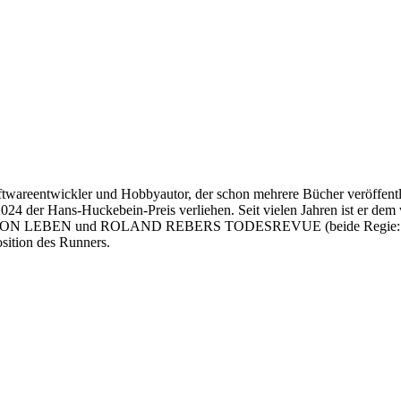
ftwareentwickler und Hobbyautor, der schon mehrere Bücher veröffentlic
4 der Hans-Huckebein-Preis verliehen. Seit vielen Jahren ist er dem w
VON LEBEN und ROLAND REBERS TODESREVUE (beide Regie: Roland
tion des Runners.