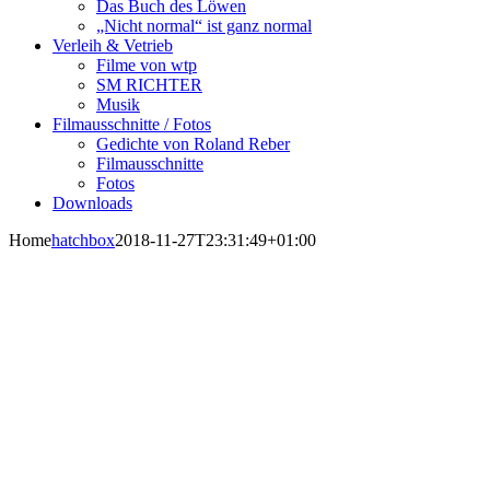
Das Buch des Löwen
„Nicht normal“ ist ganz normal
Verleih & Vetrieb
Filme von wtp
SM RICHTER
Musik
Filmausschnitte / Fotos
Gedichte von Roland Reber
Filmausschnitte
Fotos
Downloads
Home
hatchbox
2018-11-27T23:31:49+01:00