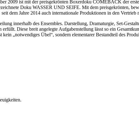
 2009 ist mit der preisgekrönten Boxerdoku COMEBACK der erste
ausgezeichnete Doku WASSER UND SEIFE. Mit dem preisgekrönten, b
t dem Jahre 2014 auch internationale Produktionen in den Vertrieb m
teilung innerhalb des Ensembles. Darstellung, Dramaturgie, Set-Gestalt
 erfüllt. Diese breit angelegte Aufgabenstellung lässt so ein Gesamtku
 ist kein „notwendiges Übel“, sondern elementarer Bestandteil des Produ
euigkeiten.