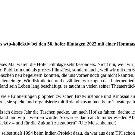
s wtp-kollektiv bei den 56. hofer filmtagen 2022 mit einer Homm
eses Mal waren die Hofer Filmtage sehr besonders. Nicht nur, weil wi
m Publikum und als großes Film-Fest, sondern auch, weil wir mit den 6 
nschen neu begeistern konnten, die uns vorher noch gar nicht kannten.
llten einige. Wir diskutierten und erzählten, wir zogen das Laternenlied
land sein Leben lang beschäftigt, es taucht in vielen seiner Theaterstü
 viele Erinnerungen ploppten zwischen Bratwurstbude und Kinosaal auf. 
bei, sie spielte und organisierte mit Roland zusammen beim Theaterpath
ls ich dieses Jahr die Taschen packte, um nach Hof zu fahren, dachte i
land und wtp – werden würde. So war es dann auch immer wieder. Aber 
llektiv – und für die Zukunft zu zaubern“ (Ute Meisenheimer)
h selbst stieß 1994 beim Indien-Projekt dazu, da war aus dem TPI schon 