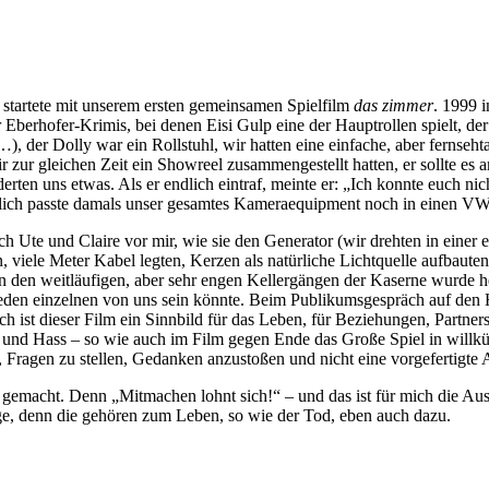
tartete mit unserem ersten gemeinsamen Spielfilm
das zimmer
. 1999 i
r Eberhofer-Krimis, bei denen Eisi Gulp eine der Hauptrollen spielt, de
s …), der Dolly war ein Rollstuhl, wir hatten eine einfache, aber fernse
r zur gleichen Zeit ein Showreel zusammengestellt hatten, er sollte es
rten uns etwas. Als er endlich eintraf, meinte er: „Ich konnte euch nic
ich passte damals unser gesamtes Kameraequipment noch in einen VW
lich Ute und Claire vor mir, wie sie den Generator (wir drehten in einer
viele Meter Kabel legten, Kerzen als natürliche Lichtquelle aufbaute
n den weitläufigen, aber sehr engen Kellergängen der Kaserne wurde he
 jeden einzelnen von uns sein könnte. Beim Publikumsgespräch auf den H
h ist dieser Film ein Sinnbild für das Leben, für Beziehungen, Partn
ige und Hass – so wie auch im Film gegen Ende das Große Spiel in willk
, Fragen zu stellen, Gedanken anzustoßen und nicht eine vorgefertigte 
 gemacht. Denn „Mitmachen lohnt sich!“ – und das ist für mich die Aus
ge, denn die gehören zum Leben, so wie der Tod, eben auch dazu.