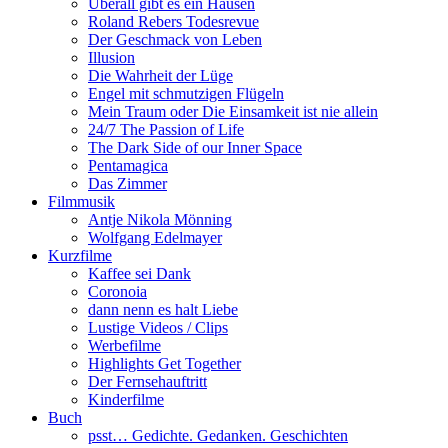
Überall gibt es ein Hausen
Roland Rebers Todesrevue
Der Geschmack von Leben
Illusion
Die Wahrheit der Lüge
Engel mit schmutzigen Flügeln
Mein Traum oder Die Einsamkeit ist nie allein
24/7 The Passion of Life
The Dark Side of our Inner Space
Pentamagica
Das Zimmer
Filmmusik
Antje Nikola Mönning
Wolfgang Edelmayer
Kurzfilme
Kaffee sei Dank
Coronoia
dann nenn es halt Liebe
Lustige Videos / Clips
Werbefilme
Highlights Get Together
Der Fernsehauftritt
Kinderfilme
Buch
psst… Gedichte. Gedanken. Geschichten