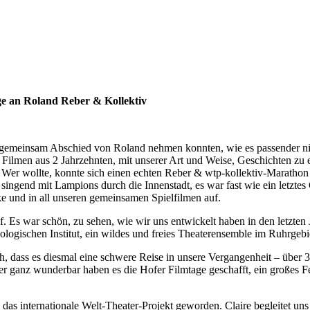
age an Roland Reber & Kollektiv
r gemeinsam Abschied von Roland nehmen konnten, wie es passender ni
Filmen aus 2 Jahrzehnten, mit unserer Art und Weise, Geschichten zu e
 Wer wollte, konnte sich einen echten Reber & wtp-kollektiv-Marathon
 singend mit Lampions durch die Innenstadt, es war fast wie ein letztes 
cke und in all unseren gemeinsamen Spielfilmen auf.
Es war schön, zu sehen, wie wir uns entwickelt haben in den letzten J
ologischen Institut, ein wildes und freies Theaterensemble im Ruhrgebi
ch, dass es diesmal eine schwere Reise in unsere Vergangenheit – über
ganz wunderbar haben es die Hofer Filmtage geschafft, ein großes Fes
das internationale Welt-Theater-Projekt geworden. Claire begleitet uns 