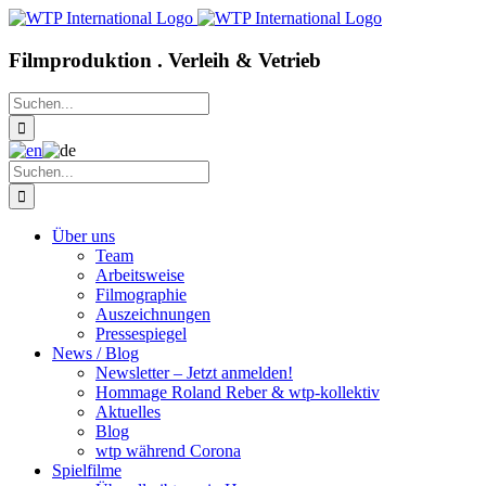
Zum
Inhalt
springen
Filmproduktion . Verleih & Vetrieb
Suche
nach:
Suche
nach:
Über uns
Team
Arbeitsweise
Filmographie
Auszeichnungen
Pressespiegel
News / Blog
Newsletter – Jetzt anmelden!
Hommage Roland Reber & wtp-kollektiv
Aktuelles
Blog
wtp während Corona
Spielfilme