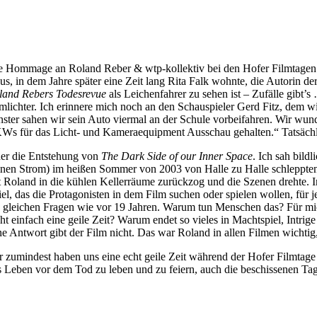
e Hommage an Roland Reber & wtp-kollektiv bei den Hofer Filmtagen s
us, in dem Jahre später eine Zeit lang Rita Falk wohnte, die Autorin de
land Rebers Todesrevue
als Leichenfahrer zu sehen ist – Zufälle gibt’
lmlichter. Ich erinnere mich noch an den Schauspieler Gerd Fitz, dem wi
nster sahen wir sein Auto viermal an der Schule vorbeifahren. Wir wunde
Ws für das Licht- und Kameraequipment Ausschau gehalten.“ Tatsächl
er die Entstehung von
The Dark Side of our Inner Space
. Ich sah bild
inen Strom) im heißen Sommer von 2003 von Halle zu Halle schleppten, 
t Roland in die kühlen Kellerräume zurückzog und die Szenen drehte. I
iel, das die Protagonisten in dem Film suchen oder spielen wollen, für
e gleichen Fragen wie vor 19 Jahren. Warum tun Menschen das? Für mic
cht einfach eine geile Zeit? Warum endet so vieles in Machtspiel, Intr
ne Antwort gibt der Film nicht. Das war Roland in allen Filmen wichtig
r zumindest haben uns eine echt geile Zeit während der Hofer Filmtage
s Leben vor dem Tod zu leben und zu feiern, auch die beschissenen Ta