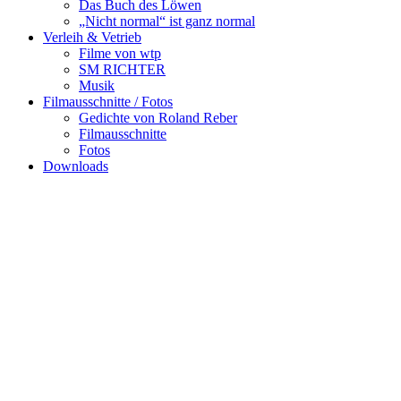
Das Buch des Löwen
„Nicht normal“ ist ganz normal
Verleih & Vetrieb
Filme von wtp
SM RICHTER
Musik
Filmausschnitte / Fotos
Gedichte von Roland Reber
Filmausschnitte
Fotos
Downloads