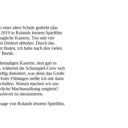
n einer alten Schule gedreht (das
r 2019 in Rolands letztem Spielfilm
htaugliche Kamera, Ton und vier
 am Drehort abholen. Durch das
ht finden, ich habe nach den vielen
 Beetle.
 ehemaligen Kaserne, dort gab es
n, während die Schauspiel-Crew sich
ftig diskutiert, was denn das Große
ofer Filmtagen stellte ich mir dann
erschaften. Warum machen wir uns
ürliche Machtausübung entgleist?
Antwort zu missionieren.
sage von Rolands letztem Spielfilm,