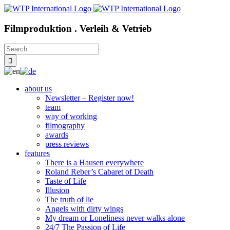
Skip
to
content
Filmproduktion . Verleih & Vetrieb
Search
for:
about us
Newsletter – Register now!
team
way of working
filmography
awards
press reviews
features
There is a Hausen everywhere
Roland Reber’s Cabaret of Death
Taste of Life
Illusion
The truth of lie
Angels with dirty wings
My dream or Loneliness never walks alone
24/7 The Passion of Life