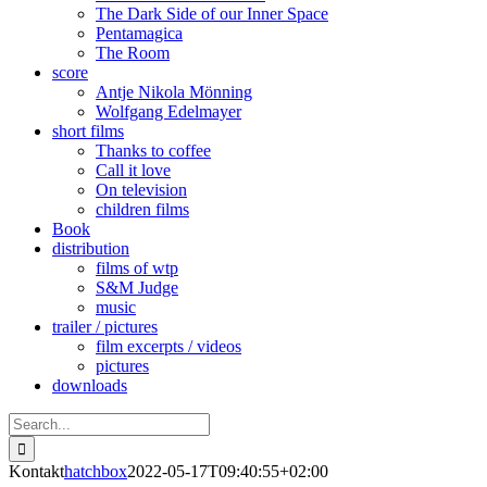
The Dark Side of our Inner Space
Pentamagica
The Room
score
Antje Nikola Mönning
Wolfgang Edelmayer
short films
Thanks to coffee
Call it love
On television
children films
Book
distribution
films of wtp
S&M Judge
music
trailer / pictures
film excerpts / videos
pictures
downloads
Search
for:
Kontakt
hatchbox
2022-05-17T09:40:55+02:00