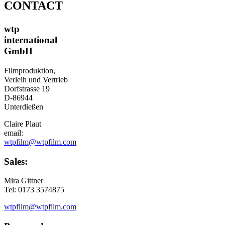
CONTACT
wtp
international
GmbH
Filmproduktion,
Verleih und Vertrieb
Dorfstrasse 19
D-86944
Unterdießen
Claire Plaut
email:
wtpfilm@wtpfilm.com
Sales:
Mira Gittner
Tel: 0173 3574875
wtpfilm@wtpfilm.com