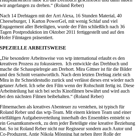
wir angefangen zu drehen.“ (Roland Reber)
Nach 14 Drehtagen mit der Arri Alexa, 16 Stunden Material, 40
Cheeseburger, 1 Karton PowerGel, mit wenig Schlaf und viel
Engagement aller Beteiligten, wurde der Film schließlich nach 36
Tagen Postproduktion im Oktober 2011 fertiggestellt und auf den
Hofer Filmtagen präsentiert.
SPEZIELLE ARBEITSWEISE
„Die besondere Arbeitsweise von wtp international erlaubt es den
kreativen Prozess zu fokussieren. Ich entwickle das Drehbuch und
mache die Schauspielregie am Drehort. Mira Gittner ist für die Bilder
und den Schnitt verantwortlich. Nach dem letzten Drehtag zieht sich
Mira in ihr Schneidestudio zurück und verlässt dieses erst wieder nach
getaner Arbeit. Ich sehe den Film wenn der Rohschnitt fertig ist. Diese
Arbeitsteilung hat sich bei sechs Kinofilmen bewährt und wird auch
bei den nächsten Filmen beibehalten.“ (Roland Reber)
Filmemachen als kreatives Abenteuer zu verstehen, ist typisch für
Roland Reber und das wtp-Team. Mit einem kleinen Team und einer
vielfältigen Aufgabenverteilung innerhalb des Ensembles entsteht so
ein Gesamtkunstwerk, zu dem jeder Beteiligte eine kreative Beziehung
hat. So ist Roland Reber nicht nur Regisseur sondern auch Autor und
Co-Produzent, Antje Nikola Mönning hat neben ihrer Rolle der