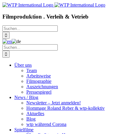
Zum
Inhalt
springen
Filmproduktion . Verleih & Vetrieb
Suche
nach:
Suche
nach:
Über uns
Team
Arbeitsweise
Filmographie
Auszeichnungen
Pressespiegel
News / Blog
Newsletter – Jetzt anmelden!
Hommage Roland Reber & wtp-kollektiv
Aktuelles
Blog
wtp während Corona
Spielfilme