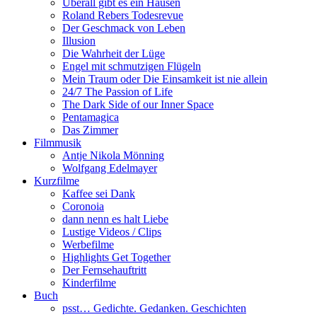
Überall gibt es ein Hausen
Roland Rebers Todesrevue
Der Geschmack von Leben
Illusion
Die Wahrheit der Lüge
Engel mit schmutzigen Flügeln
Mein Traum oder Die Einsamkeit ist nie allein
24/7 The Passion of Life
The Dark Side of our Inner Space
Pentamagica
Das Zimmer
Filmmusik
Antje Nikola Mönning
Wolfgang Edelmayer
Kurzfilme
Kaffee sei Dank
Coronoia
dann nenn es halt Liebe
Lustige Videos / Clips
Werbefilme
Highlights Get Together
Der Fernsehauftritt
Kinderfilme
Buch
psst… Gedichte. Gedanken. Geschichten