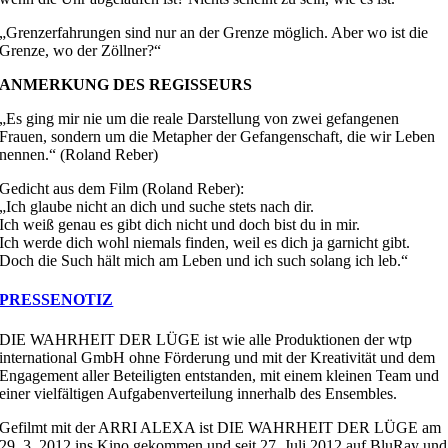
„Grenzerfahrungen sind nur an der Grenze möglich. Aber wo ist die
Grenze, wo der Zöllner?“
ANMERKUNG DES REGISSEURS
„Es ging mir nie um die reale Darstellung von zwei gefangenen
Frauen, sondern um die Metapher der Gefangenschaft, die wir Leben
nennen.“ (Roland Reber)
Gedicht aus dem Film (Roland Reber):
„Ich glaube nicht an dich und suche stets nach dir.
Ich weiß genau es gibt dich nicht und doch bist du in mir.
Ich werde dich wohl niemals finden, weil es dich ja garnicht gibt.
Doch die Such hält mich am Leben und ich such solang ich leb.“
PRESSENOTIZ
DIE WAHRHEIT DER LÜGE ist wie alle Produktionen der wtp
international GmbH ohne Förderung und mit der Kreativität und dem
Engagement aller Beteiligten entstanden, mit einem kleinen Team und
einer vielfältigen Aufgabenverteilung innerhalb des Ensembles.
Gefilmt mit der ARRI ALEXA ist DIE WAHRHEIT DER LÜGE am
29. 3. 2012 ins Kino gekommen und seit 27. Juli 2012 auf BluRay und