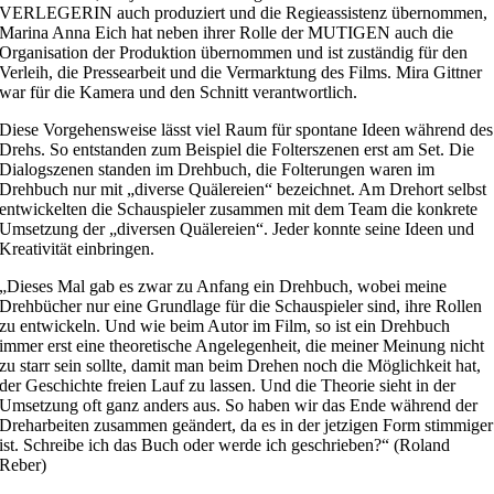
VERLEGERIN auch produziert und die Regieassistenz übernommen,
Marina Anna Eich hat neben ihrer Rolle der MUTIGEN auch die
Organisation der Produktion übernommen und ist zuständig für den
Verleih, die Pressearbeit und die Vermarktung des Films. Mira Gittner
war für die Kamera und den Schnitt verantwortlich.
Diese Vorgehensweise lässt viel Raum für spontane Ideen während des
Drehs. So entstanden zum Beispiel die Folterszenen erst am Set. Die
Dialogszenen standen im Drehbuch, die Folterungen waren im
Drehbuch nur mit „diverse Quälereien“ bezeichnet. Am Drehort selbst
entwickelten die Schauspieler zusammen mit dem Team die konkrete
Umsetzung der „diversen Quälereien“. Jeder konnte seine Ideen und
Kreativität einbringen.
„Dieses Mal gab es zwar zu Anfang ein Drehbuch, wobei meine
Drehbücher nur eine Grundlage für die Schauspieler sind, ihre Rollen
zu entwickeln. Und wie beim Autor im Film, so ist ein Drehbuch
immer erst eine theoretische Angelegenheit, die meiner Meinung nicht
zu starr sein sollte, damit man beim Drehen noch die Möglichkeit hat,
der Geschichte freien Lauf zu lassen. Und die Theorie sieht in der
Umsetzung oft ganz anders aus. So haben wir das Ende während der
Dreharbeiten zusammen geändert, da es in der jetzigen Form stimmiger
ist. Schreibe ich das Buch oder werde ich geschrieben?“ (Roland
Reber)