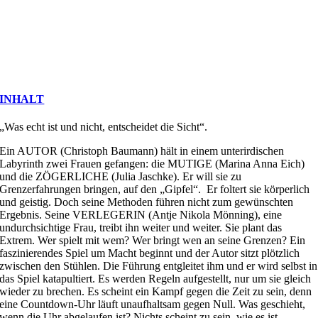
INHALT
„Was echt ist und nicht, entscheidet die Sicht“.
Ein AUTOR (Christoph Baumann) hält in einem unterirdischen
Labyrinth zwei Frauen gefangen: die MUTIGE (Marina Anna Eich)
und die ZÖGERLICHE (Julia Jaschke). Er will sie zu
Grenzerfahrungen bringen, auf den „Gipfel“. Er foltert sie körperlich
und geistig. Doch seine Methoden führen nicht zum gewünschten
Ergebnis. Seine VERLEGERIN (Antje Nikola Mönning), eine
undurchsichtige Frau, treibt ihn weiter und weiter. Sie plant das
Extrem. Wer spielt mit wem? Wer bringt wen an seine Grenzen? Ein
faszinierendes Spiel um Macht beginnt und der Autor sitzt plötzlich
zwischen den Stühlen. Die Führung entgleitet ihm und er wird selbst in
das Spiel katapultiert. Es werden Regeln aufgestellt, nur um sie gleich
wieder zu brechen. Es scheint ein Kampf gegen die Zeit zu sein, denn
eine Countdown-Uhr läuft unaufhaltsam gegen Null. Was geschieht,
wenn die Uhr abgelaufen ist? Nichts scheint zu sein, wie es ist.