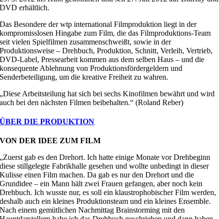
DVD erhältlich.
Das Besondere der wtp international Filmproduktion liegt in der
kompromisslosen Hingabe zum Film, die das Filmproduktions-Team
seit vielen Spielfilmen zusammenschweißt, sowie in der
Produktionsweise – Drehbuch, Produktion, Schnitt, Verleih, Vertrieb,
DVD-Label, Pressearbeit kommen aus dem selben Haus – und die
konsequente Ablehnung von Produktionsfördergeldern und
Senderbeteiligung, um die kreative Freiheit zu wahren.
„Diese Arbeitsteilung hat sich bei sechs Kinofilmen bewährt und wird
auch bei den nächsten Filmen beibehalten.“ (Roland Reber)
ÜBER DIE PRODUKTION
VON DER IDEE ZUM FILM
„Zuerst gab es den Drehort. Ich hatte einige Monate vor Drehbeginn
diese stillgelegte Fabrikhalle gesehen und wollte unbedingt in dieser
Kulisse einen Film machen. Da gab es nur den Drehort und die
Grundidee – ein Mann hält zwei Frauen gefangen, aber noch kein
Drehbuch. Ich wusste nur, es soll ein klaustrophobischer Film werden,
deshalb auch ein kleines Produktionsteam und ein kleines Ensemble.
Nach einem gemütlichen Nachmittag Brainstorming mit den
Hauptdarstellern habe ich das Drehbuch geschrieben und dann haben